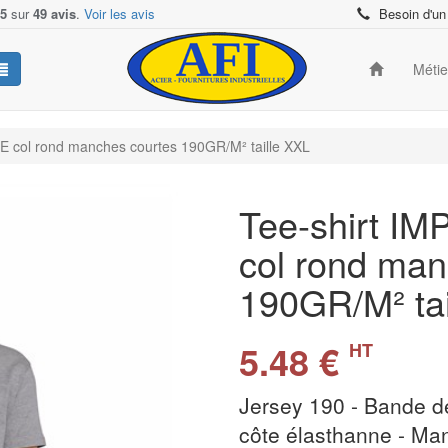
/5
sur
49 avis
.
Voir les avis
Besoin d'un
Méti
 col rond manches courtes 190GR/M² taille XXL
Tee-shirt I
col rond man
190GR/M² ta
5.48 €
HT
Jersey 190 - Bande de
côte élasthanne - Man