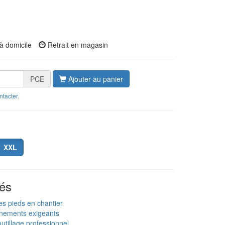
à domicile
Retrait en magasin
PCE
Ajouter au panier
ntacter
.
XXL
és
es pieds en chantier
nnements exigeants
utillage professionnel