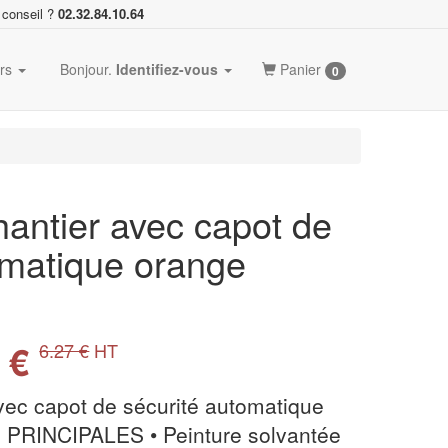
 conseil ?
02.32.84.10.64
ers
Bonjour.
Identifiez-vous
Panier
0
hantier avec capot de
omatique orange
 €
6.27 €
HT
vec capot de sécurité automatique
RINCIPALES • Peinture solvantée