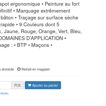
apot ergonomique • Peinture au fort
éfinitif • Marquage extrêmement
t bâton • Traçage sur surface sèche
rapide • 9 Couleurs dont 5
nc, Jaune, Rouge, Orange, Vert, Bleu,
t DOMAINES D’APPLICATION •
uage : • BTP • Maçons •
à domicile
Retrait en magasin
PCE
Ajouter au panier
ntacter
.