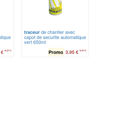
de chantier avec
traceur
atique
capot de securite automatique
vert 650ml
€
Promo
3.95
€
6.27 €
6.27 €