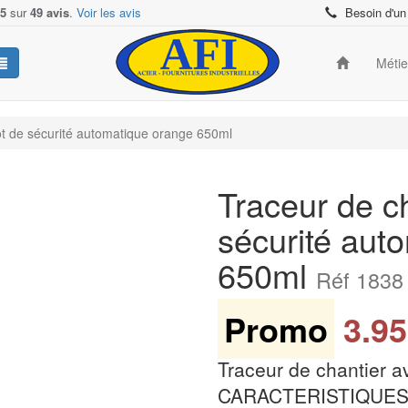
/5
sur
49 avis
.
Voir les avis
Besoin d'un
Méti
ot de sécurité automatique orange 650ml
Traceur de c
sécurité aut
650ml
Réf 1838
Promo
3.95
Traceur de chantier a
CARACTERISTIQUES P