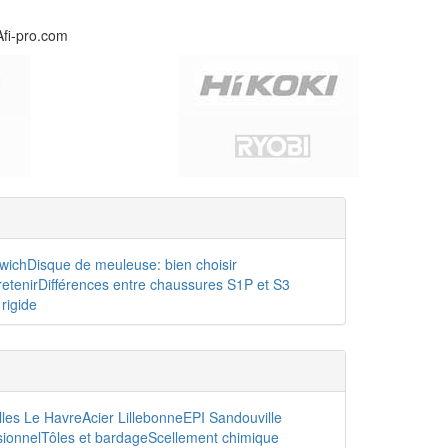
Afi-pro.com
dwich
Disque de meuleuse: bien choisir
etenir
Différences entre chaussures S1P et S3
rigide
lles Le Havre
Acier Lillebonne
EPI Sandouville
sionnel
Tôles et bardage
Scellement chimique