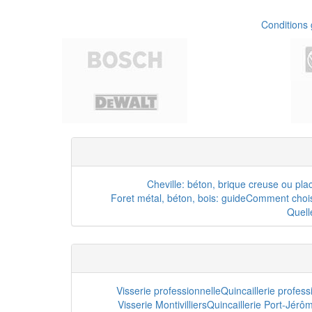
Conditions
Cheville: béton, brique creuse ou pla
Foret métal, béton, bois: guide
Comment choisi
Quell
Visserie professionnelle
Quincaillerie profes
Visserie Montivilliers
Quincaillerie Port-Jérô