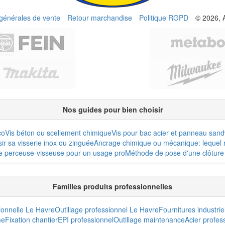
 générales de vente
Retour marchandise
Politique RGPD
© 2026, 
Nos guides pour bien choisir
co
Vis béton ou scellement chimique
Vis pour bac acier et panneau san
r sa visserie inox ou zinguée
Ancrage chimique ou mécanique: lequel r
e perceuse-visseuse pour un usage pro
Méthode de pose d'une clôture 
Familles produits professionnelles
sionnelle Le Havre
Outillage professionnel Le Havre
Fournitures industrie
me
Fixation chantier
EPI professionnel
Outillage maintenance
Acier profes