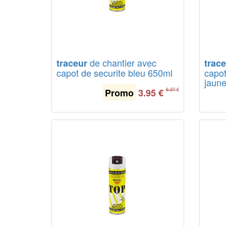
de chantier avec
traceur
trac
capot de securite bleu 650ml
capot
jaun
Promo
3.95
€
6.27 €