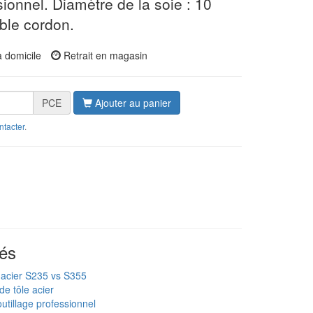
sionnel. Diamètre de la soie : 10
ble cordon.
à domicile
Retrait en magasin
PCE
Ajouter au panier
ntacter
.
és
 acier S235 vs S355
de tôle acier
utillage professionnel