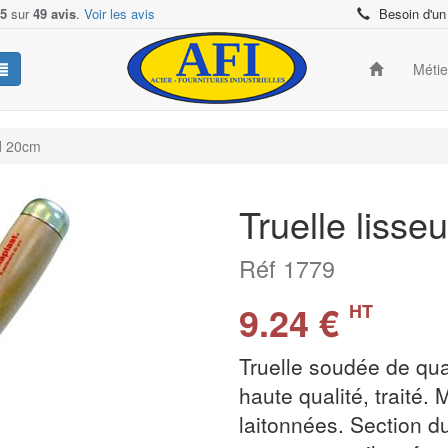
/5
sur
49 avis
.
Voir les avis
Besoin d'un
Méti
nd 20cm
Truelle liss
Réf 1779
9.24 €
HT
Truelle soudée de qua
haute qualité, traité.
laitonnées. Section 