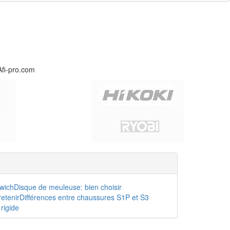
Afi-pro.com
dwich
Disque de meuleuse: bien choisir
etenir
Différences entre chaussures S1P et S3
rigide