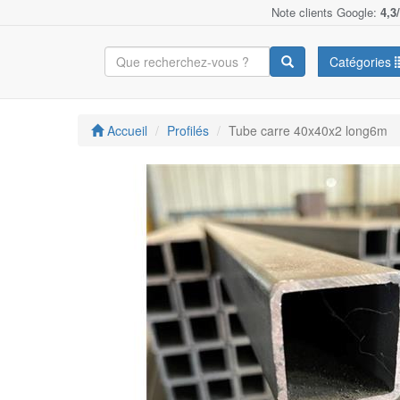
Note clients Google:
4,3
Catégories
Accueil
Profilés
Tube carre 40x40x2 long6m