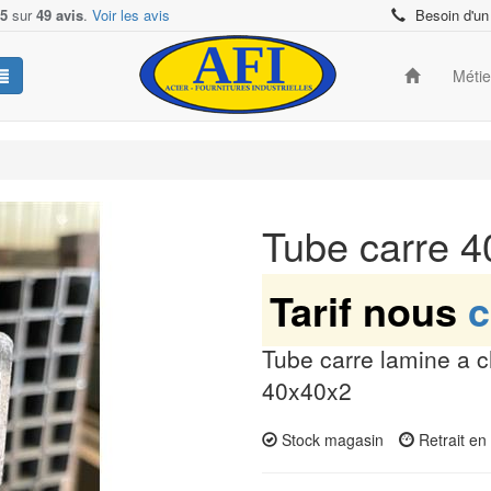
/5
sur
49 avis
.
Voir les avis
Besoin d'un
Méti
Tube carre 
Tarif nous
c
Tube carre lamine a 
40x40x2
Stock magasin
Retrait e