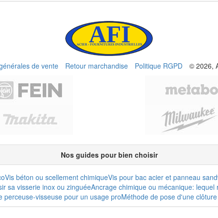
 générales de vente
Retour marchandise
Politique RGPD
© 2026, 
Nos guides pour bien choisir
co
Vis béton ou scellement chimique
Vis pour bac acier et panneau san
r sa visserie inox ou zinguée
Ancrage chimique ou mécanique: lequel r
e perceuse-visseuse pour un usage pro
Méthode de pose d'une clôture 