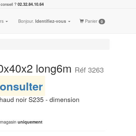
 conseil ?
02.32.84.10.64
ers
Bonjour.
Identifiez-vous
Panier
0
40x40x2 long6m
Réf 3263
onsulter
chaud noir S235 - dimension
n magasin
uniquement