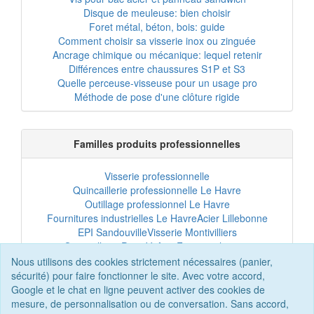
Disque de meuleuse: bien choisir
Foret métal, béton, bois: guide
Comment choisir sa visserie inox ou zinguée
Ancrage chimique ou mécanique: lequel retenir
Différences entre chaussures S1P et S3
Quelle perceuse-visseuse pour un usage pro
Méthode de pose d'une clôture rigide
Familles produits professionnelles
Visserie professionnelle
Quincaillerie professionnelle Le Havre
Outillage professionnel Le Havre
Fournitures industrielles Le Havre
Acier Lillebonne
EPI Sandouville
Visserie Montivilliers
Quincaillerie Port-Jérôme
Fixation chantier
EPI professionnel
Outillage maintenance
Nous utilisons des cookies strictement nécessaires (panier,
Acier professionnel
Tôles et bardage
sécurité) pour faire fonctionner le site. Avec votre accord,
Scellement chimique
Clôtures Le Havre
Google et le chat en ligne peuvent activer des cookies de
mesure, de personnalisation ou de conversation. Sans accord,