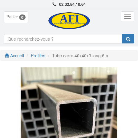
02.32.84.10.64
Panier
Togg
0
navig
Accueil
Profilés
Tube carre 40x40x3 long 6m