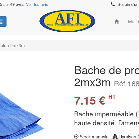
/5
sur
49 avis
.
Voir les avis
Besoin d'un
Méti
/ bleu 2mx3m
Bache de prot
2mx3m
Réf 16
7.15 €
HT
Bache imperméable (1
haute densité. Dimens
Stock magasin
Livraison 