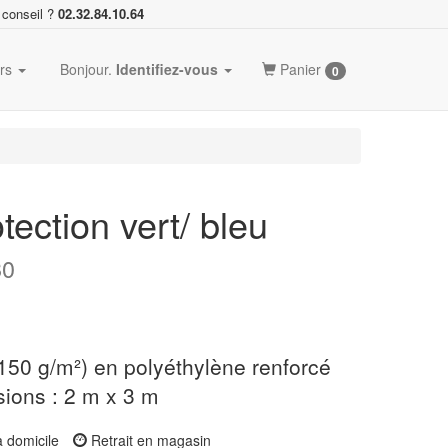
 conseil ?
02.32.84.10.64
ers
Bonjour.
Identifiez-vous
Panier
0
ection vert/ bleu
80
50 g/m²) en polyéthylène renforcé
ions : 2 m x 3 m
à domicile
Retrait en magasin