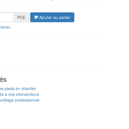
PCE
Ajouter au panier
ntacter
.
és
es pieds en chantier
és à vos interventions
utillage professionnel