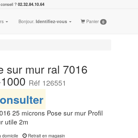
 conseil ?
02.32.84.10.64
ers
Bonjour.
Identifiez-vous
Panier
0
e sur mur ral 7016
3-1000
Réf 126551
onsulter
L7016 25 microns Pose sur mur Profil
 utile 2m
à domicile
Retrait en magasin