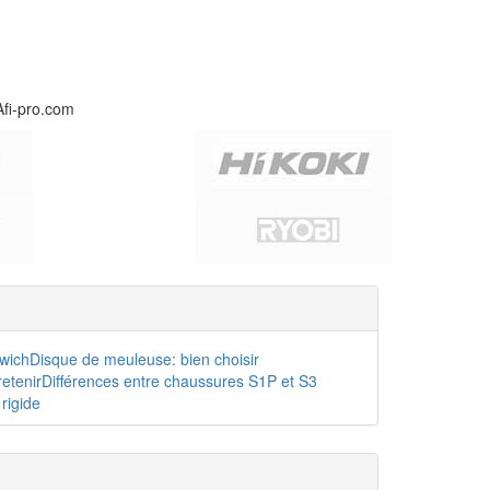
Afi-pro.com
dwich
Disque de meuleuse: bien choisir
etenir
Différences entre chaussures S1P et S3
rigide