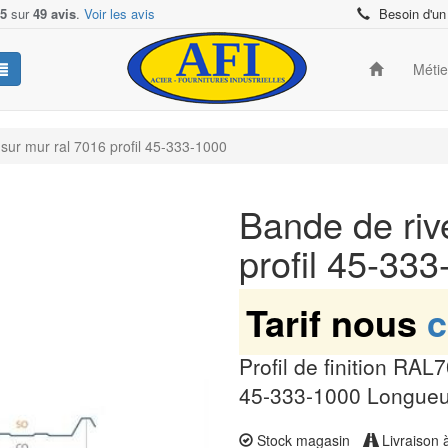
/5
sur
49 avis
.
Voir les avis
Besoin d'un
Méti
sur mur ral 7016 profil 45-333-1000
Bande de riv
profil 45-33
Tarif nous
c
Profil de finition RA
45-333-1000 Longueur
Stock magasin
Livraison 