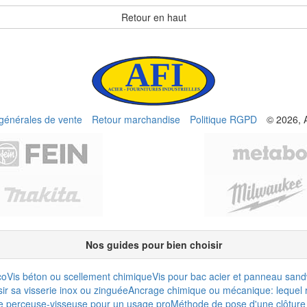
Retour en haut
 générales de vente
Retour marchandise
Politique RGPD
© 2026, 
Nos guides pour bien choisir
co
Vis béton ou scellement chimique
Vis pour bac acier et panneau san
r sa visserie inox ou zinguée
Ancrage chimique ou mécanique: lequel r
e perceuse-visseuse pour un usage pro
Méthode de pose d'une clôture 