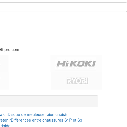
Afi-pro.com
dwich
Disque de meuleuse: bien choisir
etenir
Différences entre chaussures S1P et S3
rigide