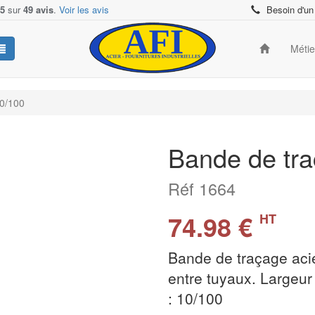
/5
sur
49 avis
.
Voir les avis
Besoin d'un
Méti
10/100
Bande de tra
Réf 1664
74.98 €
HT
Bande de traçage acie
entre tuyaux. Largeu
: 10/100