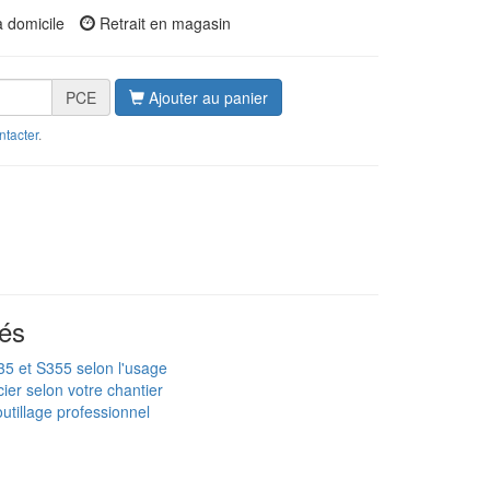
à domicile
Retrait en magasin
PCE
Ajouter au panier
ntacter
.
és
235 et S355 selon l'usage
ier selon votre chantier
utillage professionnel