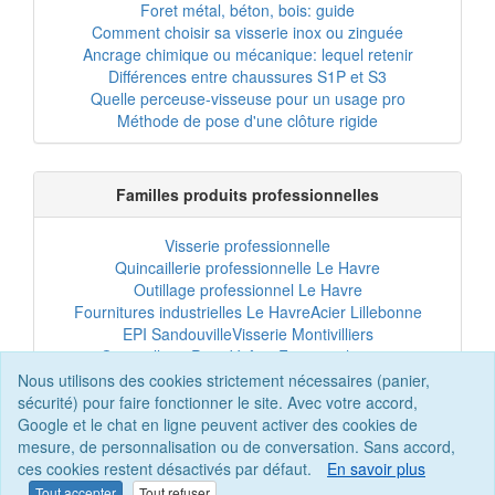
Foret métal, béton, bois: guide
Comment choisir sa visserie inox ou zinguée
Ancrage chimique ou mécanique: lequel retenir
Différences entre chaussures S1P et S3
Quelle perceuse-visseuse pour un usage pro
Méthode de pose d'une clôture rigide
Familles produits professionnelles
Visserie professionnelle
Quincaillerie professionnelle Le Havre
Outillage professionnel Le Havre
Fournitures industrielles Le Havre
Acier Lillebonne
EPI Sandouville
Visserie Montivilliers
Quincaillerie Port-Jérôme
Fixation chantier
EPI professionnel
Outillage maintenance
Nous utilisons des cookies strictement nécessaires (panier,
Acier professionnel
Tôles et bardage
sécurité) pour faire fonctionner le site. Avec votre accord,
Scellement chimique
Clôtures Le Havre
Google et le chat en ligne peuvent activer des cookies de
mesure, de personnalisation ou de conversation. Sans accord,
ces cookies restent désactivés par défaut.
En savoir plus
Tout accepter
Tout refuser