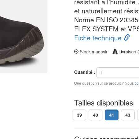
résistant à l’humidité 
et naturellement résis
Norme EN ISO 20345 
FLEX SYSTEM et VPS
Fiche technique
Stock magasin
Livraison 
Quantité :
Une question sur ce produit ? Nous
co
Tailles disponibles
39
40
41
43
Guides recommand