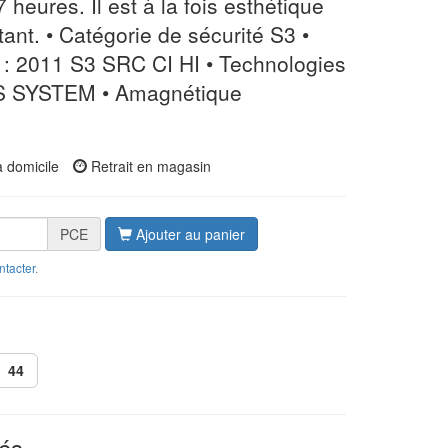
7 heures. Il est à la fois esthétique
tant. • Catégorie de sécurité S3 •
: 2011 S3 SRC CI HI • Technologies
 SYSTEM • Amagnétique
à domicile
Retrait en magasin
PCE
Ajouter au panier
ntacter
.
44
és