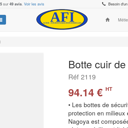
/5
sur
49 avis
.
Voir les avis
Besoin d'un
Méti
1
Botte cuir de
Réf 2119
94.14 €
HT
• Les bottes de sécur
protection en milieux 
Nagoya est composée 