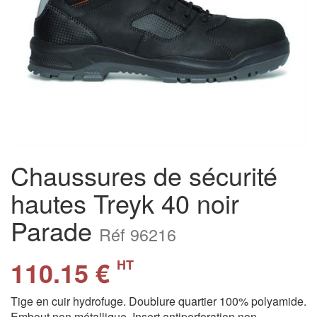
Chaussures de sécurité
hautes Treyk 40 noir
Parade
Réf 96216
110.15 €
HT
Tige en cuir hydrofuge. Doublure quartier 100% polyamide.
Embout non métallique. Insert antiperforation non