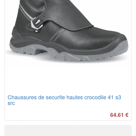
Chaussures de securite hautes crocodile 41 s3
src
64.61
€