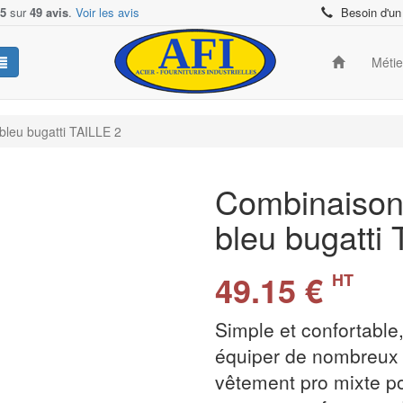
/5
sur
49 avis
.
Voir les avis
Besoin d'un
Méti
bleu bugatti TAILLE 2
Combinaison
bleu bugatti
49.15 €
HT
Simple et confortable
équiper de nombreux p
vêtement pro mixte 