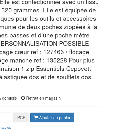
le est confectionnée avec un tissu
 320 grammes. Elle est équipée de
iques pour les outils et accessoires
t munie de deux poches zippées à la
ches basses et d’une poche mètre
te. PERSONNALISATION POSSIBLE
locage cœur ref : 127466 / flocage
cage manche ref : 135228 Pour plus
naison 1 zip Essentiels Cepovett
 élastiquée dos et de soufflets dos.
à domicile
Retrait en magasin
PCE
Ajouter au panier
ntacter
.