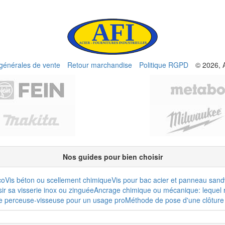
 générales de vente
Retour marchandise
Politique RGPD
© 2026, 
Nos guides pour bien choisir
co
Vis béton ou scellement chimique
Vis pour bac acier et panneau san
r sa visserie inox ou zinguée
Ancrage chimique ou mécanique: lequel r
e perceuse-visseuse pour un usage pro
Méthode de pose d'une clôture 