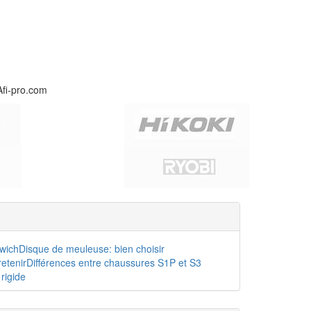
Afi-pro.com
dwich
Disque de meuleuse: bien choisir
etenir
Différences entre chaussures S1P et S3
rigide