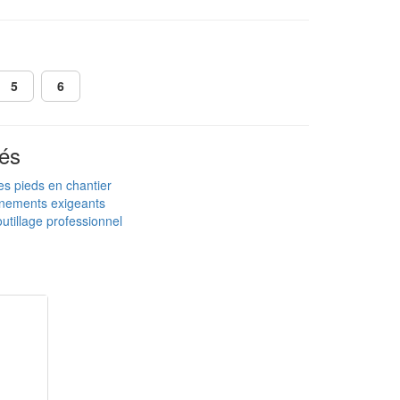
5
6
és
es pieds en chantier
nnements exigeants
utillage professionnel