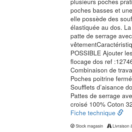
plusieurs poches prat
poches basses et une
elle possède des souff
élastiquée au dos. L
patte de serrage ave
vêtementCaractéris
POSSIBLE Ajouter les 
flocage dos ref :1274
Combinaison de travai
Poches poitrine fermé
Soufflets d’aisance d
Pattes de serrage ave
croisé 100% Coton 3
Fiche technique
Stock magasin
Livraison 