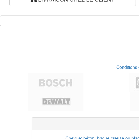
Conditions
Cheville: béton, brique creuse ou pla