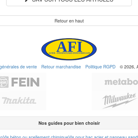
Retour en haut
 générales de vente
Retour marchandise
Politique RGPD
© 2026, 
Nos guides pour bien choisir
co
Vis béton ou scellement chimique
Vis pour bac acier et panneau san