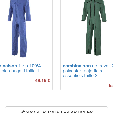
1 zip 100%
de travail 
inaison
combinaison
 bleu bugatti taille 1
polyester majoritaire
essentiels taille 2
49.15
€
5
SAV SUR TOUS LES ARTICLES