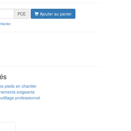
PCE
Ajouter au panier
ntacter
.
és
es pieds en chantier
nnements exigeants
utillage professionnel