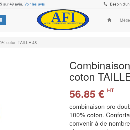
/5
sur
49 avis
.
Voir les avis
Besoin d'un
Méti
00% coton TAILLE 48
Combinaison 
coton TAILL
56.85 €
HT
combinaison pro doub
100% coton. Confortab
convenir à de nombreu