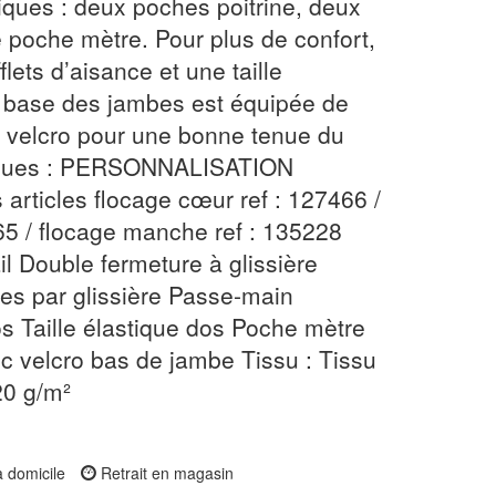
iques : deux poches poitrine, deux
 poche mètre. Pour plus de confort,
lets d’aisance et une taille
a base des jambes est équipée de
c velcro pour une bonne tenue du
tiques : PERSONNALISATION
articles flocage cœur ref : 127466 /
65 / flocage manche ref : 135228
l Double fermeture à glissière
es par glissière Passe-main
os Taille élastique dos Poche mètre
c velcro bas de jambe Tissu : Tissu
20 g/m²
à domicile
Retrait en magasin