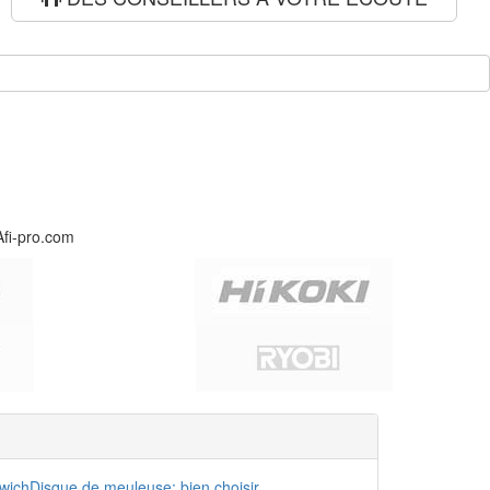
Afi-pro.com
dwich
Disque de meuleuse: bien choisir