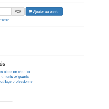
PCE
Ajouter au panier
ntacter
.
és
es pieds en chantier
nnements exigeants
utillage professionnel