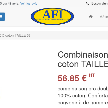
/5
sur
49 avis
.
Voir les avis
Besoin d'un
Méti
00% coton TAILLE 56
Combinaison 
coton TAILL
56.85 €
HT
combinaison pro doub
100% coton. Confortab
convenir à de nombreu