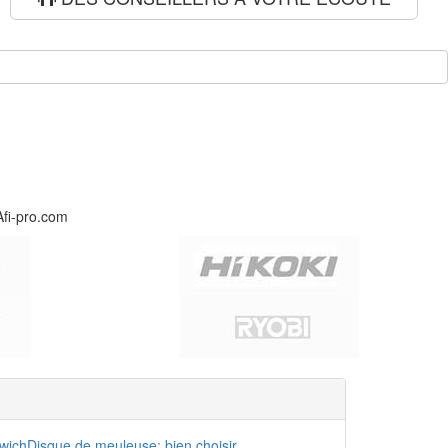
Afi-pro.com
dwich
Disque de meuleuse: bien choisir