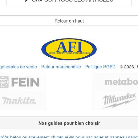
Retour en haut
 générales de vente
Retour marchandise
Politique RGPD
© 2026, 
Nos guides pour bien choisir
co
Vis béton ou scellement chimique
Vis pour bac acier et panneau san