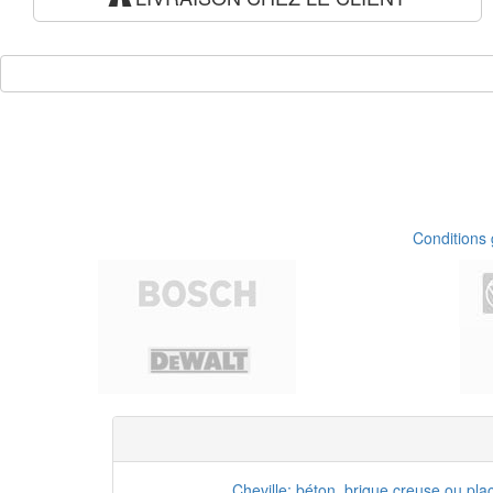
Conditions
Cheville: béton, brique creuse ou pla