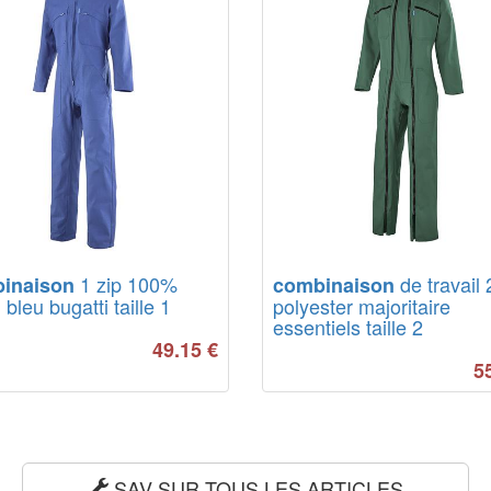
1 zip 100%
de travail 
inaison
combinaison
 bleu bugatti taille 1
polyester majoritaire
essentiels taille 2
49.15
€
5
SAV SUR TOUS LES ARTICLES