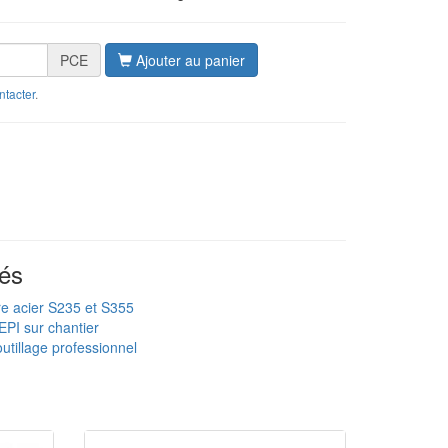
PCE
Ajouter au panier
ntacter
.
és
re acier S235 et S355
EPI sur chantier
utillage professionnel