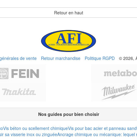
Retour en haut
 générales de vente
Retour marchandise
Politique RGPD
© 2026, 
Nos guides pour bien choisir
co
Vis béton ou scellement chimique
Vis pour bac acier et panneau san
r sa visserie inox ou zinguée
Ancrage chimique ou mécanique: lequel r