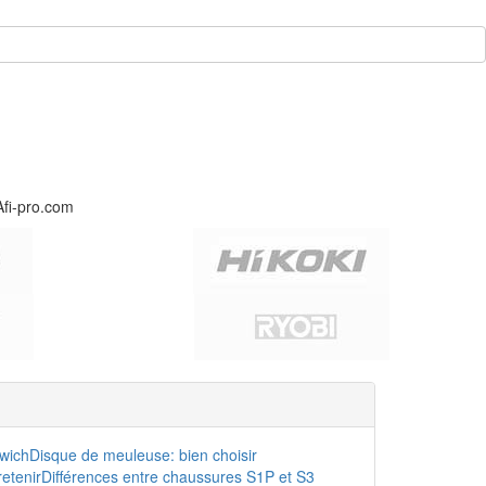
Afi-pro.com
dwich
Disque de meuleuse: bien choisir
etenir
Différences entre chaussures S1P et S3