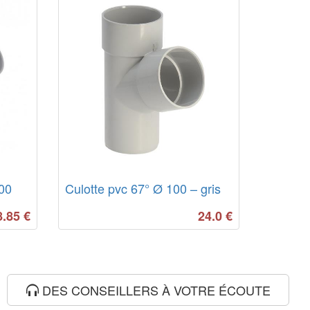
100
Culotte pvc 67° Ø 100 – gris
8.85
€
24.0
€
DES CONSEILLERS À VOTRE ÉCOUTE