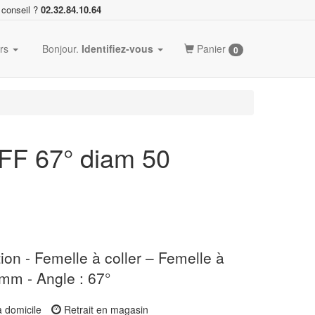
 conseil ?
02.32.84.10.64
ers
Bonjour.
Identifiez-vous
Panier
0
FF 67° diam 50
on - Femelle à coller – Femelle à
 mm - Angle : 67°
à domicile
Retrait en magasin