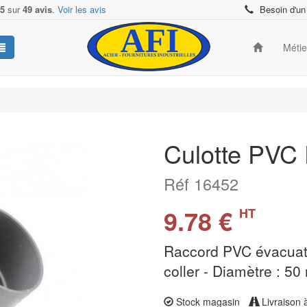
/5
sur
49 avis
.
Voir les avis
Besoin d'un
Méti
Culotte PVC 
Réf 16452
9.78 €
HT
Raccord PVC évacuati
coller - Diamètre : 50
Stock magasin
Livraison 