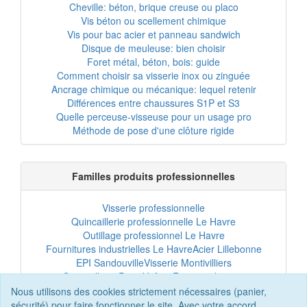
Cheville: béton, brique creuse ou placo
Vis béton ou scellement chimique
Vis pour bac acier et panneau sandwich
Disque de meuleuse: bien choisir
Foret métal, béton, bois: guide
Comment choisir sa visserie inox ou zinguée
Ancrage chimique ou mécanique: lequel retenir
Différences entre chaussures S1P et S3
Quelle perceuse-visseuse pour un usage pro
Méthode de pose d'une clôture rigide
Familles produits professionnelles
Visserie professionnelle
Quincaillerie professionnelle Le Havre
Outillage professionnel Le Havre
Fournitures industrielles Le Havre
Acier Lillebonne
EPI Sandouville
Visserie Montivilliers
Quincaillerie Port-Jérôme
Fixation chantier
EPI professionnel
Outillage maintenance
Nous utilisons des cookies strictement nécessaires (panier,
Acier professionnel
Tôles et bardage
sécurité) pour faire fonctionner le site. Avec votre accord,