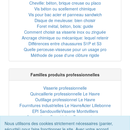
Cheville: béton, brique creuse ou placo
Vis béton ou scellement chimique
Vis pour bac acier et panneau sandwich
Disque de meuleuse: bien choisir
Foret métal, béton, bois: guide
Comment choisir sa visserie inox ou zinguée
Ancrage chimique ou mécanique: lequel retenir
Différences entre chaussures S1P et S3
Quelle perceuse-visseuse pour un usage pro
Méthode de pose d'une clôture rigide
Familles produits professionnelles
Visserie professionnelle
Quincaillerie professionnelle Le Havre
Outillage professionnel Le Havre
Fournitures industrielles Le Havre
Acier Lillebonne
EPI Sandouville
Visserie Montivilliers
Quincaillerie Port-Jérôme
Fixation chantier
EPI professionnel
Outillage maintenance
Nous utilisons des cookies strictement nécessaires (panier,
Acier professionnel
Tôles et bardage
sécurité) pour faire fonctionner le site. Avec votre accord,