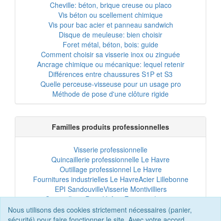
Cheville: béton, brique creuse ou placo
Vis béton ou scellement chimique
Vis pour bac acier et panneau sandwich
Disque de meuleuse: bien choisir
Foret métal, béton, bois: guide
Comment choisir sa visserie inox ou zinguée
Ancrage chimique ou mécanique: lequel retenir
Différences entre chaussures S1P et S3
Quelle perceuse-visseuse pour un usage pro
Méthode de pose d'une clôture rigide
Familles produits professionnelles
Visserie professionnelle
Quincaillerie professionnelle Le Havre
Outillage professionnel Le Havre
Fournitures industrielles Le Havre
Acier Lillebonne
EPI Sandouville
Visserie Montivilliers
Quincaillerie Port-Jérôme
Fixation chantier
EPI professionnel
Outillage maintenance
Nous utilisons des cookies strictement nécessaires (panier,
Acier professionnel
Tôles et bardage
sécurité) pour faire fonctionner le site. Avec votre accord,