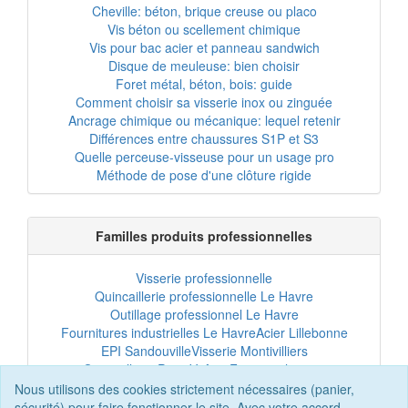
Cheville: béton, brique creuse ou placo
Vis béton ou scellement chimique
Vis pour bac acier et panneau sandwich
Disque de meuleuse: bien choisir
Foret métal, béton, bois: guide
Comment choisir sa visserie inox ou zinguée
Ancrage chimique ou mécanique: lequel retenir
Différences entre chaussures S1P et S3
Quelle perceuse-visseuse pour un usage pro
Méthode de pose d'une clôture rigide
Familles produits professionnelles
Visserie professionnelle
Quincaillerie professionnelle Le Havre
Outillage professionnel Le Havre
Fournitures industrielles Le Havre
Acier Lillebonne
EPI Sandouville
Visserie Montivilliers
Quincaillerie Port-Jérôme
Fixation chantier
EPI professionnel
Outillage maintenance
Nous utilisons des cookies strictement nécessaires (panier,
Acier professionnel
Tôles et bardage
sécurité) pour faire fonctionner le site. Avec votre accord,