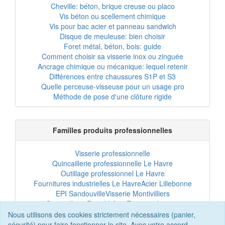
Cheville: béton, brique creuse ou placo
Vis béton ou scellement chimique
Vis pour bac acier et panneau sandwich
Disque de meuleuse: bien choisir
Foret métal, béton, bois: guide
Comment choisir sa visserie inox ou zinguée
Ancrage chimique ou mécanique: lequel retenir
Différences entre chaussures S1P et S3
Quelle perceuse-visseuse pour un usage pro
Méthode de pose d'une clôture rigide
Familles produits professionnelles
Visserie professionnelle
Quincaillerie professionnelle Le Havre
Outillage professionnel Le Havre
Fournitures industrielles Le Havre
Acier Lillebonne
EPI Sandouville
Visserie Montivilliers
Quincaillerie Port-Jérôme
Fixation chantier
EPI professionnel
Outillage maintenance
Nous utilisons des cookies strictement nécessaires (panier,
Acier professionnel
Tôles et bardage
sécurité) pour faire fonctionner le site. Avec votre accord,