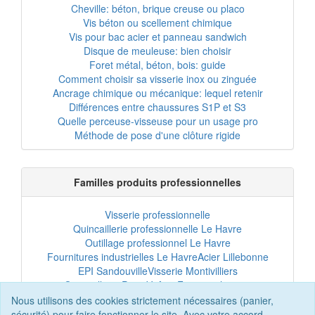
Cheville: béton, brique creuse ou placo
Vis béton ou scellement chimique
Vis pour bac acier et panneau sandwich
Disque de meuleuse: bien choisir
Foret métal, béton, bois: guide
Comment choisir sa visserie inox ou zinguée
Ancrage chimique ou mécanique: lequel retenir
Différences entre chaussures S1P et S3
Quelle perceuse-visseuse pour un usage pro
Méthode de pose d'une clôture rigide
Familles produits professionnelles
Visserie professionnelle
Quincaillerie professionnelle Le Havre
Outillage professionnel Le Havre
Fournitures industrielles Le Havre
Acier Lillebonne
EPI Sandouville
Visserie Montivilliers
Quincaillerie Port-Jérôme
Fixation chantier
EPI professionnel
Outillage maintenance
Nous utilisons des cookies strictement nécessaires (panier,
Acier professionnel
Tôles et bardage
sécurité) pour faire fonctionner le site. Avec votre accord,