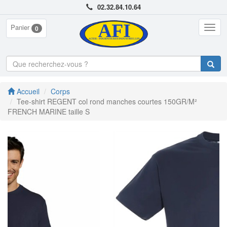
02.32.84.10.64
Panier
Togg
0
navig
Accueil
Corps
Tee-shirt REGENT col rond manches courtes 150GR/M²
FRENCH MARINE taille S