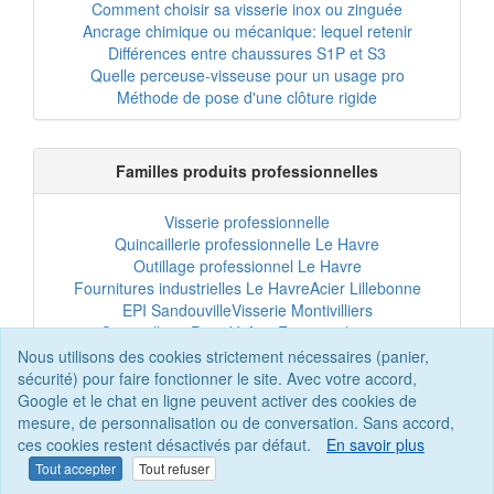
Comment choisir sa visserie inox ou zinguée
Ancrage chimique ou mécanique: lequel retenir
Différences entre chaussures S1P et S3
Quelle perceuse-visseuse pour un usage pro
Méthode de pose d'une clôture rigide
Familles produits professionnelles
Visserie professionnelle
Quincaillerie professionnelle Le Havre
Outillage professionnel Le Havre
Fournitures industrielles Le Havre
Acier Lillebonne
EPI Sandouville
Visserie Montivilliers
Quincaillerie Port-Jérôme
Fixation chantier
EPI professionnel
Outillage maintenance
Nous utilisons des cookies strictement nécessaires (panier,
Acier professionnel
Tôles et bardage
sécurité) pour faire fonctionner le site. Avec votre accord,
Scellement chimique
Clôtures Le Havre
Google et le chat en ligne peuvent activer des cookies de
mesure, de personnalisation ou de conversation. Sans accord,
ces cookies restent désactivés par défaut.
En savoir plus
Tout accepter
Tout refuser