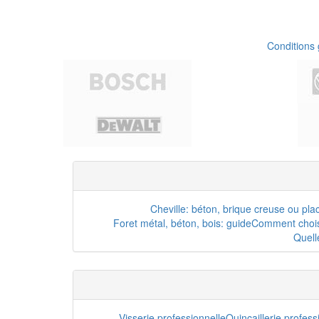
Conditions
Cheville: béton, brique creuse ou pla
Foret métal, béton, bois: guide
Comment choisi
Quell
Visserie professionnelle
Quincaillerie profes