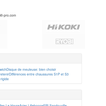
Afi-pro.com
dwich
Disque de meuleuse: bien choisir
etenir
Différences entre chaussures S1P et S3
rigide
lles Le Havre
Acier Lillebonne
EPI Sandouville