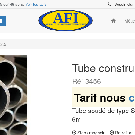
/5
sur
49 avis
.
Voir les avis
Besoin d'un
Méti
 2.5
Tube constru
Réf 3456
Tarif nous
c
Tube soudé de type S
6m
Stock magasin
Retrait e