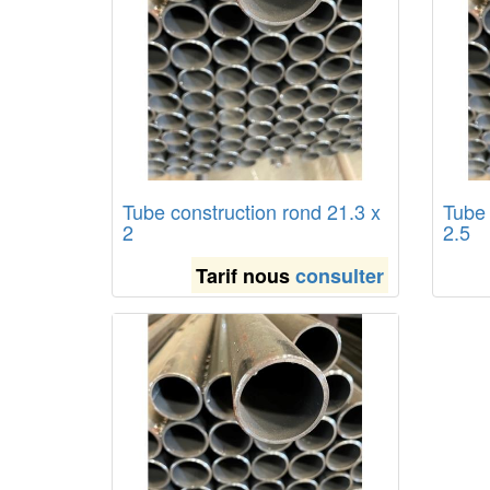
Tube construction rond 21.3 x
Tube 
2
2.5
Tarif nous
consulter