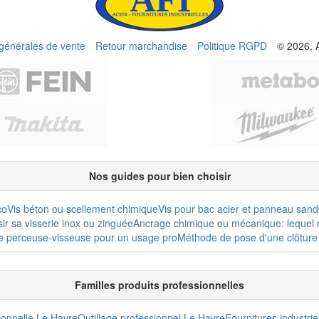
 générales de vente
Retour marchandise
Politique RGPD
© 2026, 
Nos guides pour bien choisir
co
Vis béton ou scellement chimique
Vis pour bac acier et panneau san
r sa visserie inox ou zinguée
Ancrage chimique ou mécanique: lequel r
e perceuse-visseuse pour un usage pro
Méthode de pose d'une clôture 
Familles produits professionnelles
sionnelle Le Havre
Outillage professionnel Le Havre
Fournitures industrie