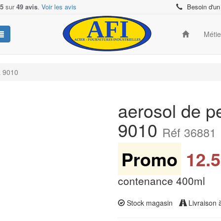
/5
sur
49 avis
.
Voir les avis
Besoin d'un
Méti
L 9010
aerosol de p
9010
Réf 36881
Promo
12.5
contenance 400ml
Stock magasin
Livraison 