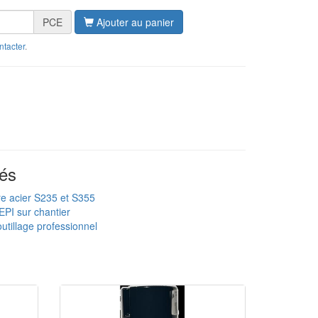
PCE
Ajouter au panier
ntacter
.
és
re acier S235 et S355
EPI sur chantier
utillage professionnel