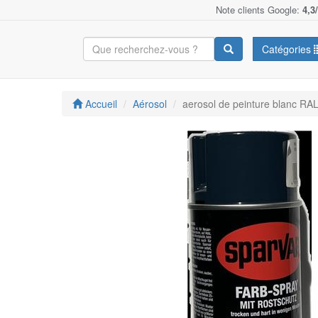
Note clients Google:
4,3
Catégories
Accueil
Aérosol
aerosol de peinture blanc RA