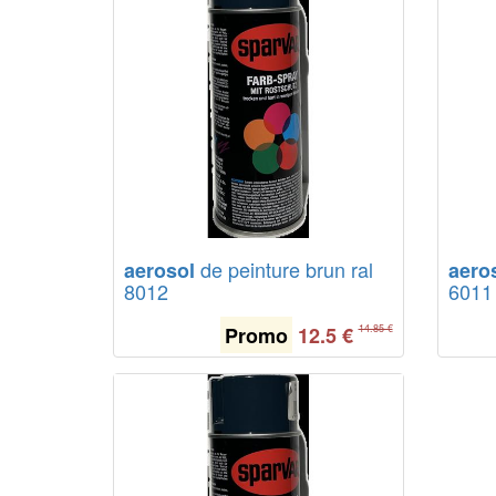
de peinture brun ral
aerosol
aero
8012
6011
Promo
12.5
€
14.85 €