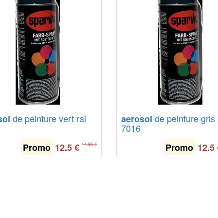
de peinture vert ral
de peinture gris 
sol
aerosol
7016
Promo
12.5
€
Promo
12.5
14.85 €