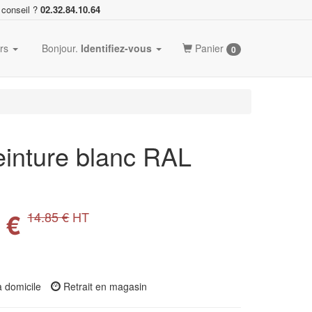
 conseil ?
02.32.84.10.64
ers
Bonjour.
Identifiez-vous
Panier
0
einture blanc RAL
 €
14.85 €
HT
à domicile
Retrait en magasin