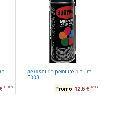
ral
de peinture bleu ral
aerosol
5008
€
Promo
12.5
€
14.85 €
19.8 €