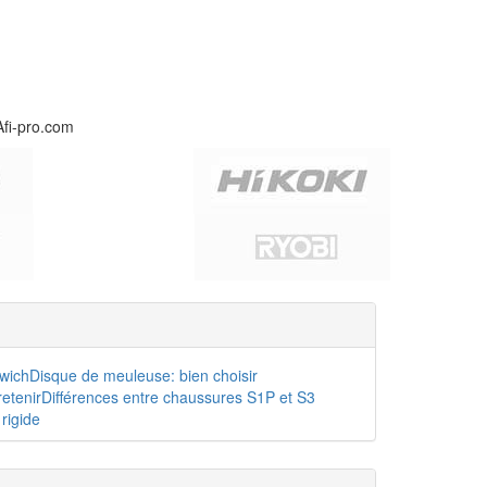
Afi-pro.com
dwich
Disque de meuleuse: bien choisir
etenir
Différences entre chaussures S1P et S3
rigide