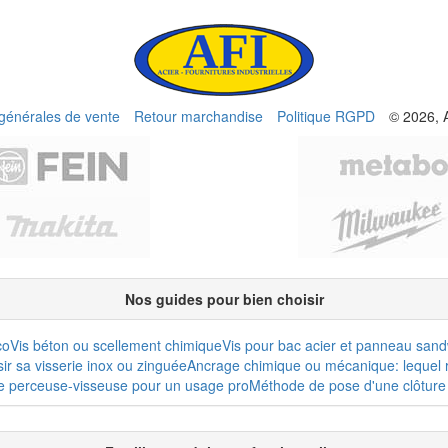
 générales de vente
Retour marchandise
Politique RGPD
© 2026, 
Nos guides pour bien choisir
co
Vis béton ou scellement chimique
Vis pour bac acier et panneau san
r sa visserie inox ou zinguée
Ancrage chimique ou mécanique: lequel r
e perceuse-visseuse pour un usage pro
Méthode de pose d'une clôture 