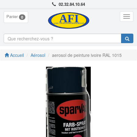
02.32.84.10.64
Panier
Togg
0
navig
Accueil
Aérosol
aerosol de peinture ivoire RAL 1015