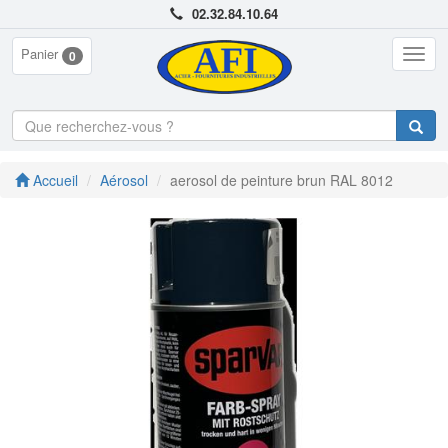
02.32.84.10.64
Panier
Togg
0
navig
Accueil
Aérosol
aerosol de peinture brun RAL 8012