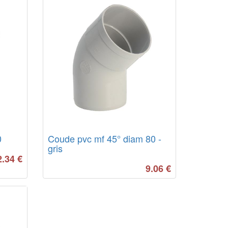
0
Coude pvc mf 45° diam 80 -
gris
2.34
€
9.06
€