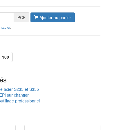
PCE
Ajouter au panier
ntacter
.
100
és
re acier S235 et S355
EPI sur chantier
utillage professionnel