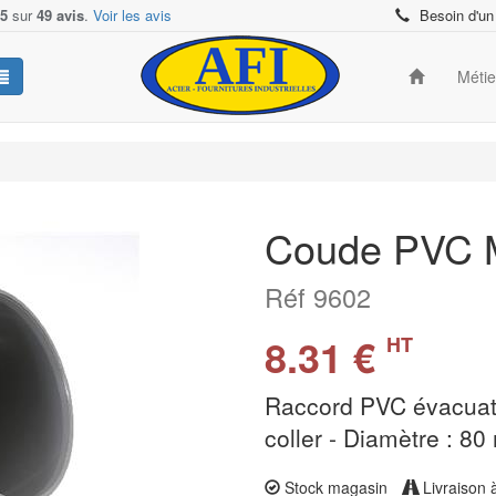
/5
sur
49 avis
.
Voir les avis
Besoin d'un
Méti
Coude PVC M
Réf 9602
8.31 €
HT
Raccord PVC évacuati
coller - Diamètre : 80
Stock magasin
Livraison 