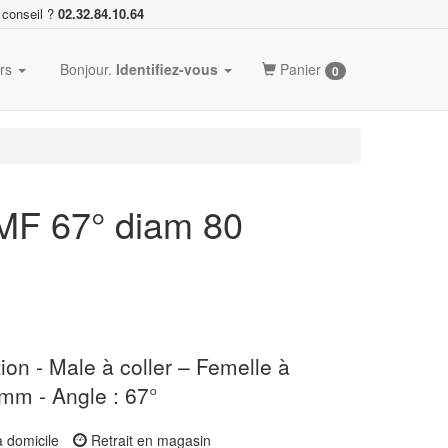
 conseil ?
02.32.84.10.64
ers
Bonjour.
Identifiez-vous
Panier
0
F 67° diam 80
on - Male à coller – Femelle à
 mm - Angle : 67°
à domicile
Retrait en magasin