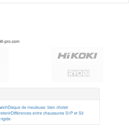
Afi-pro.com
dwich
Disque de meuleuse: bien choisir
etenir
Différences entre chaussures S1P et S3
rigide