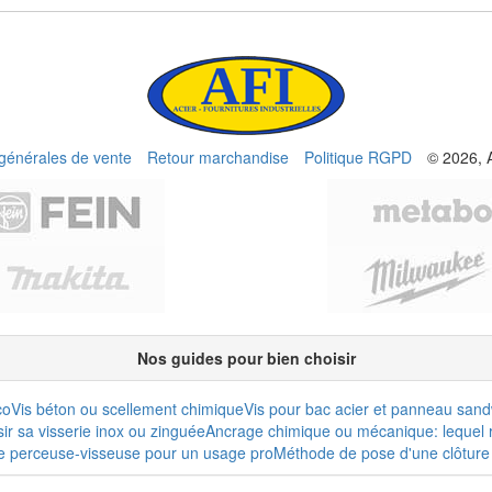
 générales de vente
Retour marchandise
Politique RGPD
© 2026, 
Nos guides pour bien choisir
co
Vis béton ou scellement chimique
Vis pour bac acier et panneau san
r sa visserie inox ou zinguée
Ancrage chimique ou mécanique: lequel r
e perceuse-visseuse pour un usage pro
Méthode de pose d'une clôture 