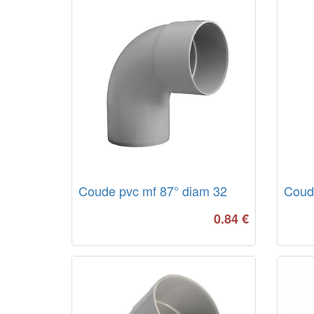
Coude pvc mf 87° diam 32
Coude
0.84
€