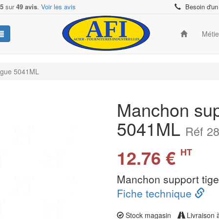
/5
sur
49 avis
.
Voir les avis
Besoin d'un
Méti
ongue 5041ML
Manchon supp
5041ML
Réf 2
12.76 €
HT
Manchon support tige
Fiche technique
Stock magasin
Livraison 