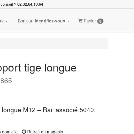
 conseil ?
02.32.84.10.64
ers
Bonjour.
Identifiez-vous
Panier
0
ort tige longue
8865
 longue M12 – Rail associé 5040.
à domicile
Retrait en magasin