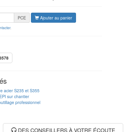
PCE
Ajouter au panier
ntacter
.
8578
és
re acier S235 et S355
EPI sur chantier
utillage professionnel
DES CONSEILLERS À VOTRE ÉCOUTE