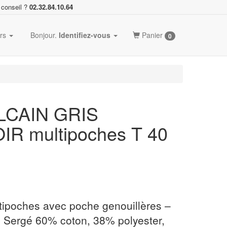
 conseil ?
02.32.84.10.64
ers
Bonjour.
Identifiez-vous
Panier
0
ULCAIN GRIS
R multipoches T 40
tipoches avec poche genouillères –
- Sergé 60% coton, 38% polyester,