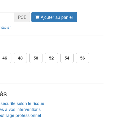
PCE
Ajouter au panier
ntacter
.
46
48
50
52
54
56
és
sécurité selon le risque
és à vos interventions
utillage professionnel