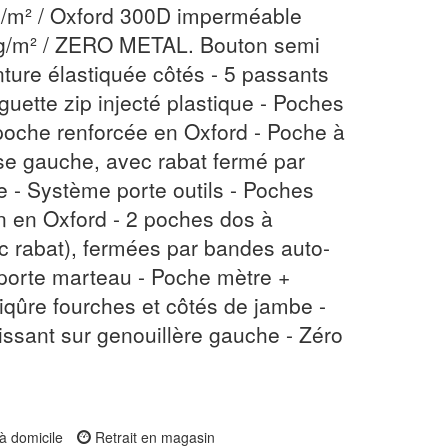
/m² / Oxford 300D imperméable
5g/m² / ZERO METAL. Bouton semi
nture élastiquée côtés - 5 passants
guette zip injecté plastique - Poches
 poche renforcée en Oxford - Poche à
sse gauche, avec rabat fermé par
 - Système porte outils - Poches
on en Oxford - 2 poches dos à
ec rabat), fermées par bandes auto-
 porte marteau - Poche mètre +
piqûre fourches et côtés de jambe -
hissant sur genouillère gauche - Zéro
à domicile
Retrait en magasin