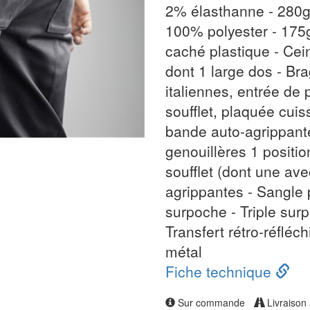
2% élasthanne - 280g
100% polyester - 17
caché plastique - Cei
dont 1 large dos - Bra
italiennes, entrée de
soufflet, plaquée cui
bande auto-agrippante
genouillères 1 positi
soufflet (dont une av
agrippantes - Sangle
surpoche - Triple sur
Transfert rétro-réfléc
métal
Fiche technique
Sur commande
Livraison 