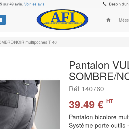
/5
sur
49 avis
.
Voir les avis
Besoin d'un
Méti
OMBRE/NOIR multipoches T 40
Pantalon V
SOMBRE/NOI
Réf 140760
39.49 €
HT
Pantalon bicolore mul
Système porte outils 