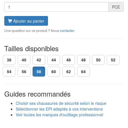
PCE
Ajouter au panier
Une question sur ce produit ? Nous
contacter
.
Tailles disponibles
38
40
42
44
46
48
50
52
54
56
58
60
62
64
Guides recommandés
Choisir ses chaussures de sécurité selon le risque
Sélectionner les EPI adaptés à vos interventions
Voir toutes les marques d'outillage professionnel