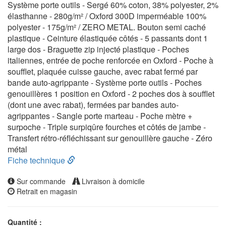
Système porte outils - Sergé 60% coton, 38% polyester, 2%
élasthanne - 280g/m² / Oxford 300D imperméable 100%
polyester - 175g/m² / ZERO METAL. Bouton semi caché
plastique - Ceinture élastiquée côtés - 5 passants dont 1
large dos - Braguette zip injecté plastique - Poches
italiennes, entrée de poche renforcée en Oxford - Poche à
soufflet, plaquée cuisse gauche, avec rabat fermé par
bande auto-agrippante - Système porte outils - Poches
genouillères 1 position en Oxford - 2 poches dos à soufflet
(dont une avec rabat), fermées par bandes auto-
agrippantes - Sangle porte marteau - Poche mètre +
surpoche - Triple surpiqûre fourches et côtés de jambe -
Transfert rétro-réfléchissant sur genouillère gauche - Zéro
métal
Fiche technique
Sur commande
Livraison à domicile
Retrait en magasin
Quantité :