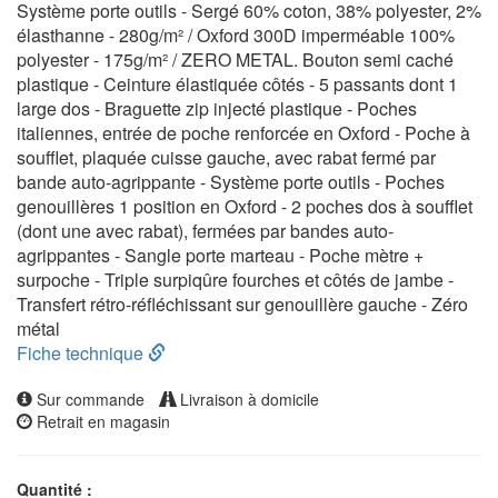
Système porte outils - Sergé 60% coton, 38% polyester, 2%
élasthanne - 280g/m² / Oxford 300D imperméable 100%
polyester - 175g/m² / ZERO METAL. Bouton semi caché
plastique - Ceinture élastiquée côtés - 5 passants dont 1
large dos - Braguette zip injecté plastique - Poches
italiennes, entrée de poche renforcée en Oxford - Poche à
soufflet, plaquée cuisse gauche, avec rabat fermé par
bande auto-agrippante - Système porte outils - Poches
genouillères 1 position en Oxford - 2 poches dos à soufflet
(dont une avec rabat), fermées par bandes auto-
agrippantes - Sangle porte marteau - Poche mètre +
surpoche - Triple surpiqûre fourches et côtés de jambe -
Transfert rétro-réfléchissant sur genouillère gauche - Zéro
métal
Fiche technique
Sur commande
Livraison à domicile
Retrait en magasin
Quantité :