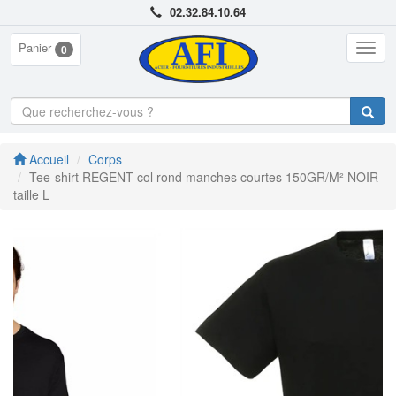
02.32.84.10.64
Panier
Togg
0
navig
Accueil
Corps
Tee-shirt REGENT col rond manches courtes 150GR/M² NOIR
taille L