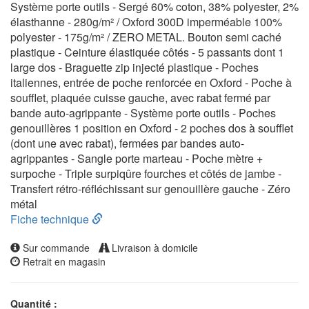
Système porte outils - Sergé 60% coton, 38% polyester, 2%
élasthanne - 280g/m² / Oxford 300D imperméable 100%
polyester - 175g/m² / ZERO METAL. Bouton semi caché
plastique - Ceinture élastiquée côtés - 5 passants dont 1
large dos - Braguette zip injecté plastique - Poches
italiennes, entrée de poche renforcée en Oxford - Poche à
soufflet, plaquée cuisse gauche, avec rabat fermé par
bande auto-agrippante - Système porte outils - Poches
genouillères 1 position en Oxford - 2 poches dos à soufflet
(dont une avec rabat), fermées par bandes auto-
agrippantes - Sangle porte marteau - Poche mètre +
surpoche - Triple surpiqûre fourches et côtés de jambe -
Transfert rétro-réfléchissant sur genouillère gauche - Zéro
métal
Fiche technique
Sur commande
Livraison à domicile
Retrait en magasin
Quantité :