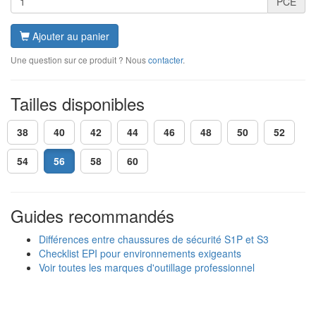
PCE
Ajouter au panier
Une question sur ce produit ? Nous
contacter
.
Tailles disponibles
38
40
42
44
46
48
50
52
54
56
58
60
Guides recommandés
Différences entre chaussures de sécurité S1P et S3
Checklist EPI pour environnements exigeants
Voir toutes les marques d'outillage professionnel