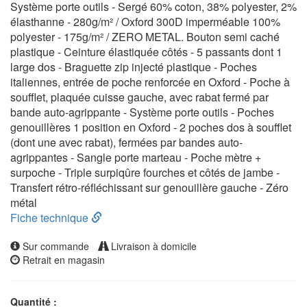
Système porte outils - Sergé 60% coton, 38% polyester, 2%
élasthanne - 280g/m² / Oxford 300D imperméable 100%
polyester - 175g/m² / ZERO METAL. Bouton semi caché
plastique - Ceinture élastiquée côtés - 5 passants dont 1
large dos - Braguette zip injecté plastique - Poches
italiennes, entrée de poche renforcée en Oxford - Poche à
soufflet, plaquée cuisse gauche, avec rabat fermé par
bande auto-agrippante - Système porte outils - Poches
genouillères 1 position en Oxford - 2 poches dos à soufflet
(dont une avec rabat), fermées par bandes auto-
agrippantes - Sangle porte marteau - Poche mètre +
surpoche - Triple surpiqûre fourches et côtés de jambe -
Transfert rétro-réfléchissant sur genouillère gauche - Zéro
métal
Fiche technique
Sur commande
Livraison à domicile
Retrait en magasin
Quantité :